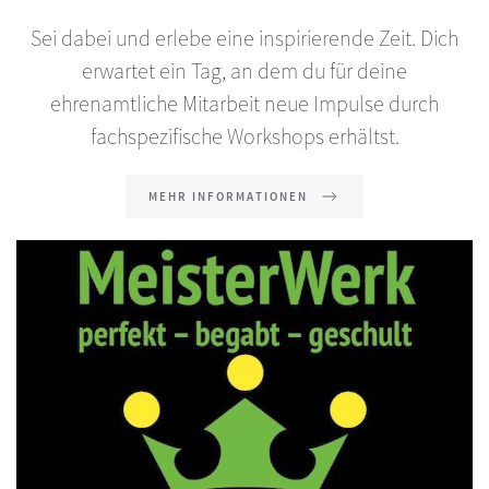
Sei dabei und erlebe eine inspirierende Zeit. Dich
erwartet ein Tag, an dem du für deine
ehrenamtliche Mitarbeit neue Impulse durch
fachspezifische Workshops erhältst.
MEHR INFORMATIONEN