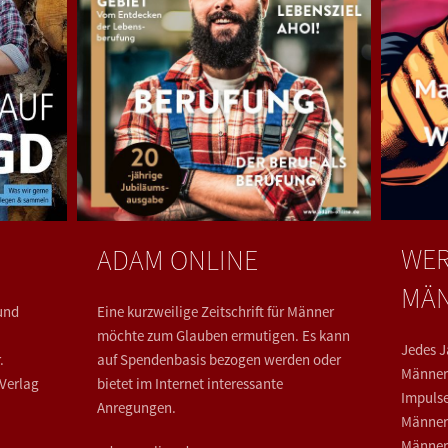
WER
ADAM ONLINE
MÄ
und
Eine kurzweilige Zeitschrift für Männer
möchte zum Glauben ermutigen. Es kann
Jedes J
.
auf Spendenbasis bezogen werden oder
Männers
Verlag
bietet im Internet interessante
Impulse
Anregungen.
Männerk
Männera