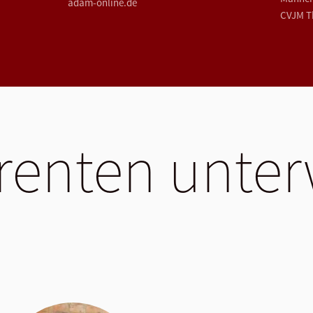
adam-online.de
CVJM T
renten unte