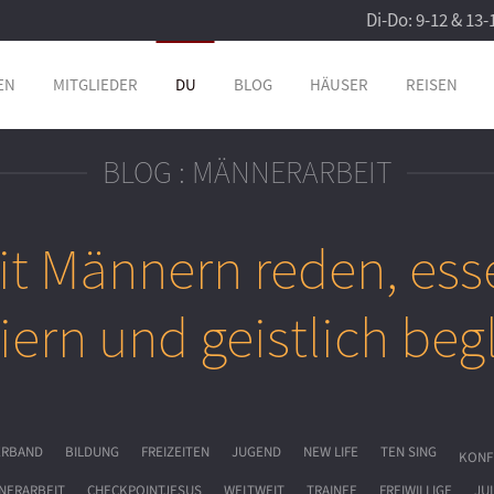
Di-Do: 9-12 & 13-
EN
MITGLIEDER
DU
BLOG
HÄUSER
REISEN
BLOG : MÄNNERARBEIT
it Männern reden, ess
eiern und geistlich beg
ERBAND
BILDUNG
FREIZEITEN
JUGEND
NEW LIFE
TEN SING
KONF
NERARBEIT
CHECKPOINTJESUS
WELTWEIT
TRAINEE
FREIWILLIGE
JU