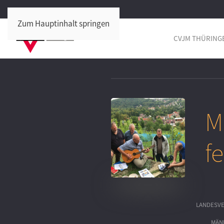
Zum Hauptinhalt springen
CVJM THÜRING
M
f
LANDESV
MÄN