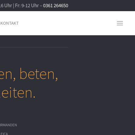
16 Uhr | Fr: 9-12 Uhr –
0361 264650
KONTAKT
en, beten,
leiten.
IRMANDEN
LEICA