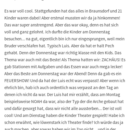
Es war voll cool. Stattgefunden hat das alles in Braunsdorf und 21
Kinder waren dabei! Aber erstmal mussten wir da ja hinkommen!
Das war super anstrengend. Aber das war okay, denn es hat sich
voll und ganz gelohnt. Ich durfte die Kinder am Donnerstag
besuchen... na gut, eigentlich bin ich nur eingesprungen, weil mein
Bruder verschlafen hat. Typisch Luis. Aber da hat er halt Pech
gehabt. Denn der Donnerstag war richtig klasse mit den Kids. Das
Thema war auch mit das Beste! Als Thema hatten wir: ZACHÄUS! Es
gab Stationen mit Aufgaben und das Essen war auch mega lecker!
Aber das Beste am Donnerstag war der Abend! Denn da gab es ein
FEUERSHOW! Und da hat der Luis echt was verpasst! Aber wenn ich
ehrlich bin, hab ich auch ordentlich was verpasst an den Tag an
denen ich nicht da war. Der Luis hat mir erzählt, dass am Montag
beispielsweise NOAH da war, also der Typ der die Arche gebaut hat
und dafür gesorgt hat, dass wir nicht alle aussterben... Der ist voll
cool! Und am Dienstag haben die Kinder Theater gespielt! Habe ich
schon erwähnt, wie löwenstark ich Theater finde? Ich würde das ja
auch machen, aber sowas haben wir im Zoo nicht... und in der