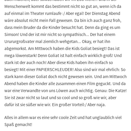
Menschenwelt kommt das bestimmt nicht so gut an, wenn ich da
auf einmal im Theater rumlaufe :/ Aber egal! Der Dienstag Abend
wäre absolut nicht mein Fall gewesen. Da bin ich auch ganz froh,
dass mein Bruder da die Kinder besucht hat. Denn da ging es um
Simson! Und der ist mir nicht so sympathisch... Der hat einem
Urururgroßvater mal ziemlich wehgetan... Okay, er hat ihn
abgemorkst. Am MIttwoch haben die Kids Goliat besiegt! Das ist
mega löwenstark! Denn Goliat ist halt einfach wirklich groß! Und
stark ist der auch noch! Aber diese Kids haben ihn einfach so
besiegt! Mit einer PAPIERSCHLEUDER! Also sind wir mal ehrlich: So
stark kann dieser Goliat doch nicht gewesen sein. Und am Mittwoch
Abend haben die Kinder alle zusammen einen Film geguckt. Und da
war eine Verwandte von uns Löwen auch wichtig. Genau: Die Katze!
Sie ist zwar nicht so laut und so cool und so groß wie wir, aber
dafür ist sie süßer wie wir. Ein großer Vorteil:/ Aber naja.
Alles in allem war es eine sehr coole Zeit und hat unglaublich viel
Spaß gemacht!